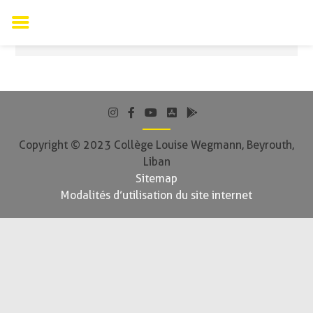
Page en cours d’élaboration
Skip
to
content
Copyright © 2023 Collège Louise Wegmann, Beyrouth,
Liban
Sitemap
Modalités d’utilisation du site internet