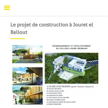
Le projet de construction à Jouret el Ballout
Skip
to
Le projet de construction à Jouret el
content
Ballout