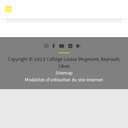
Page en cours d’élaboration
Skip
to
content
Copyright © 2023 Collège Louise Wegmann, Beyrouth,
Liban
Sitemap
Modalités d’utilisation du site internet