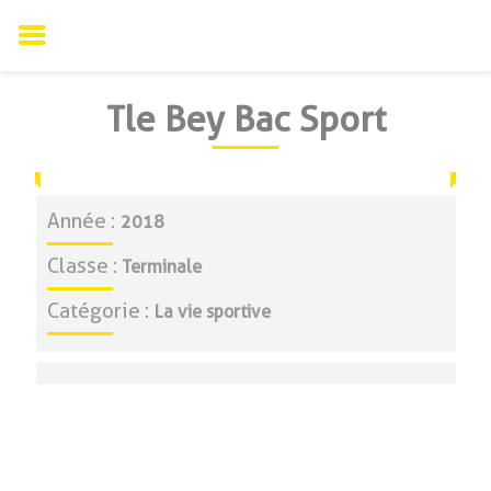
Skip
Tle Bey Bac Sport
to
content
Année :
A
2018
Classe :
C
Terminale
Catégorie :
C
La vie sportive